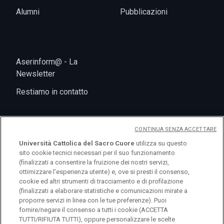
Alumni
Pubblicazioni
Aserinform@ - La
Newsletter
Restiamo in contatto
CONTINUA SENZA ACCETTARE
Università Cattolica del Sacro Cuore
utilizza su questo
sito cookie tecnici necessari per il suo funzionamento
(finalizzati a consentire la fruizione dei nostri servizi,
ottimizzare l'esperienza utente) e, ove si presti il consenso,
cookie ed altri strumenti di tracciamento e di profilazione
logo UC
(finalizzati a elaborare statistiche e comunicazioni mirate a
proporre servizi in linea con le tue preferenze). Puoi
fornire/negare il consenso a tutti i cookie (ACCETTA
© Università Cattolica del Sacro Cuore Largo A.
TUTTI/RIFIUTA TUTTI), oppure personalizzare le scelte