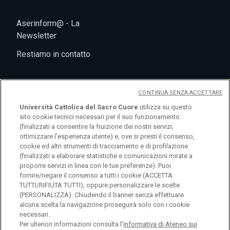
Aserinform@ - La
Newsletter
Restiamo in contatto
CONTINUA SENZA ACCETTARE
Università Cattolica del Sacro Cuore
utilizza su questo
sito cookie tecnici necessari per il suo funzionamento
(finalizzati a consentire la fruizione dei nostri servizi,
ottimizzare l'esperienza utente) e, ove si presti il consenso,
cookie ed altri strumenti di tracciamento e di profilazione
logo UC
(finalizzati a elaborare statistiche e comunicazioni mirate a
proporre servizi in linea con le tue preferenze). Puoi
fornire/negare il consenso a tutti i cookie (ACCETTA
© Università Cattolica del Sacro Cuore Largo A.
TUTTI/RIFIUTA TUTTI), oppure personalizzare le scelte
Gemelli 1, 20123 Milano PI 02133120150
(PERSONALIZZA). Chiudendo il banner senza effettuare
alcuna scelta la navigazione proseguirà solo con i cookie
necessari.
Per ulteriori informazioni consulta l'
informativa di Ateneo sui