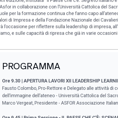
XII edizione, intitolata “Il Paese che c’è. Segreto italiano
Asfor in collaborazione con l’Università Cattolica del Sacr
ole per la formazione continua che fanno capo all’ateneo e
alori di Impresa e della Fondazione Nazionale dei Cavalie
à l’occasione per riflettere sulla leadership di impresa, all
iamo, e sulle capacità di ripresa che già in varie occasio
PROGRAMMA
Ore 9.30 | APERTURA LAVORI XII LEADERSHIP LEAR
Fausto Colombo, Pro-Rettore e Delegato alle attività d
dell’immagine dell’ateneo - Università Cattolica del Sac
Marco Vergeat, Presidente - ASFOR Associazione Italia
Ore 9.45 | Prima Sessione - IL PAESE CHE C’È: SCEN