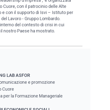
 e leadership d’impresa”, è organizzata
o Cuore, con il patrocinio delle Alte
 con il supporto di Isvi – Istituto per
ri del Lavoro - Gruppo Lombardo.
’interno del contesto di crisi in cui
ni il nostro Paese ha mostrato.
NING LAB ASFOR
i comunicazione e promozione
ro Cuore
na per la Formazione Manageriale
ARI ECONOMICI E SOCIALI