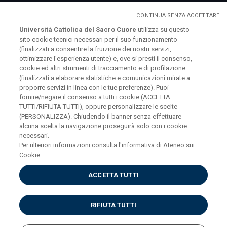
CONTINUA SENZA ACCETTARE
Università Cattolica del Sacro Cuore
utilizza su questo
sito cookie tecnici necessari per il suo funzionamento
(finalizzati a consentire la fruizione dei nostri servizi,
ottimizzare l'esperienza utente) e, ove si presti il consenso,
cookie ed altri strumenti di tracciamento e di profilazione
logo UC
(finalizzati a elaborare statistiche e comunicazioni mirate a
proporre servizi in linea con le tue preferenze). Puoi
fornire/negare il consenso a tutti i cookie (ACCETTA
© Università Cattolica del Sacro Cuore Largo A.
TUTTI/RIFIUTA TUTTI), oppure personalizzare le scelte
Gemelli 1, 20123 Milano PI 02133120150
(PERSONALIZZA). Chiudendo il banner senza effettuare
alcuna scelta la navigazione proseguirà solo con i cookie
necessari.
Per ulteriori informazioni consulta l'
informativa di Ateneo sui
Cookie.
Privacy
ACCETTA TUTTI
Accessibilità
Cookies
Impostazione dei cookies
RIFIUTA TUTTI