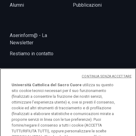
Alumni
Pubblicazioni
Aserinform@ - La
Newsletter
Restiamo in contatto
CONTINUA SENZA ACCETTARE
Università Cattolica del Sacro Cuore
utilizza su questo
sito cookie tecnici necessari per il suo funzionamento
(finalizzati a consentire la fruizione dei nostri servizi,
ottimizzare l'esperienza utente) e, ove si presti il consenso,
cookie ed altri strumenti di tracciamento e di profilazione
logo UC
(finalizzati a elaborare statistiche e comunicazioni mirate a
proporre servizi in linea con le tue preferenze). Puoi
fornire/negare il consenso a tutti i cookie (ACCETTA
© Università Cattolica del Sacro Cuore Largo A.
TUTTI/RIFIUTA TUTTI), oppure personalizzare le scelte