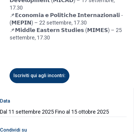
𝗗𝗲𝘃𝗲𝗹𝗼𝗽𝗺𝗲𝗻𝘁 (𝗠𝗜𝗖𝗔𝗗) – 17 settembre,
17.30
📌𝗘𝗰𝗼𝗻𝗼𝗺𝗶𝗮 𝗲 𝗣𝗼𝗹𝗶𝘁𝗶𝗰𝗵𝗲 𝗜𝗻𝘁𝗲𝗿𝗻𝗮𝘇𝗶𝗼𝗻𝗮𝗹𝗶 -
(𝗠𝗘𝗣𝗜𝗡) – 22 settembre, 17.30
📌𝗠𝗶𝗱𝗱𝗹𝗲 𝗘𝗮𝘀𝘁𝗲𝗿𝗻 𝗦𝘁𝘂𝗱𝗶𝗲𝘀 (𝗠𝗜𝗠𝗘𝗦) – 25
settembre, 17.30
Iscriviti qui agli incontri:
Data
Dal 11 settembre 2025 Fino al 15 ottobre 2025
Condividi su