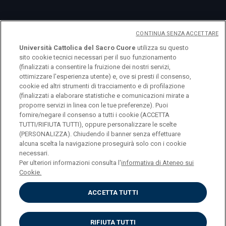
CONTINUA SENZA ACCETTARE
Università Cattolica del Sacro Cuore
utilizza su questo
sito cookie tecnici necessari per il suo funzionamento
(finalizzati a consentire la fruizione dei nostri servizi,
ottimizzare l'esperienza utente) e, ove si presti il consenso,
cookie ed altri strumenti di tracciamento e di profilazione
logo UC
(finalizzati a elaborare statistiche e comunicazioni mirate a
proporre servizi in linea con le tue preferenze). Puoi
fornire/negare il consenso a tutti i cookie (ACCETTA
© Università Cattolica del Sacro Cuore Largo A.
TUTTI/RIFIUTA TUTTI), oppure personalizzare le scelte
Gemelli 1, 20123 Milano PI 02133120150
(PERSONALIZZA). Chiudendo il banner senza effettuare
alcuna scelta la navigazione proseguirà solo con i cookie
necessari.
Per ulteriori informazioni consulta l'
informativa di Ateneo sui
Cookie.
Privacy
ACCETTA TUTTI
Accessibilità
Cookies
Impostazione dei cookies
RIFIUTA TUTTI