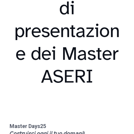
di
presentazion
e dei Master
ASERI
Master Days25
𝘊𝘰𝘴𝘵𝘳𝘶𝘪𝘴𝘤𝘪 𝘰𝘨𝘨𝘪 𝘪𝘭 𝘵𝘶𝘰 𝘥𝘰𝘮𝘢𝘯𝘪!