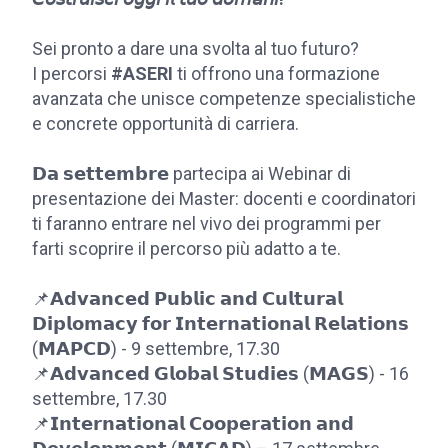
Sei pronto a dare una svolta al tuo futuro?
I percorsi
#ASERI
ti offrono una formazione
avanzata che unisce competenze specialistiche
e concrete opportunità di carriera.
𝗗𝗮 𝘀𝗲𝘁𝘁𝗲𝗺𝗯𝗿𝗲 partecipa ai Webinar di
presentazione dei Master: docenti e coordinatori
ti faranno entrare nel vivo dei programmi per
farti scoprire il percorso più adatto a te.
📌𝗔𝗱𝘃𝗮𝗻𝗰𝗲𝗱 𝗣𝘂𝗯𝗹𝗶𝗰 𝗮𝗻𝗱 𝗖𝘂𝗹𝘁𝘂𝗿𝗮𝗹
𝗗𝗶𝗽𝗹𝗼𝗺𝗮𝗰𝘆 𝗳𝗼𝗿 𝗜𝗻𝘁𝗲𝗿𝗻𝗮𝘁𝗶𝗼𝗻𝗮𝗹 𝗥𝗲𝗹𝗮𝘁𝗶𝗼𝗻𝘀
(𝗠𝗔𝗣𝗖𝗗) - 9 settembre, 17.30
📌𝗔𝗱𝘃𝗮𝗻𝗰𝗲𝗱 𝗚𝗹𝗼𝗯𝗮𝗹 𝗦𝘁𝘂𝗱𝗶𝗲𝘀 (𝗠𝗔𝗚𝗦) - 16
settembre, 17.30
📌𝗜𝗻𝘁𝗲𝗿𝗻𝗮𝘁𝗶𝗼𝗻𝗮𝗹 𝗖𝗼𝗼𝗽𝗲𝗿𝗮𝘁𝗶𝗼𝗻 𝗮𝗻𝗱