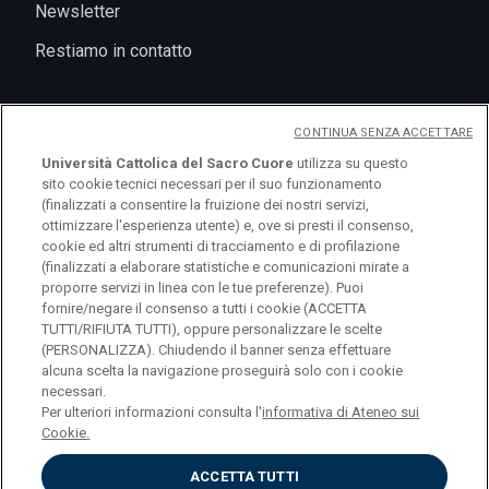
Newsletter
Restiamo in contatto
CONTINUA SENZA ACCETTARE
Università Cattolica del Sacro Cuore
utilizza su questo
sito cookie tecnici necessari per il suo funzionamento
(finalizzati a consentire la fruizione dei nostri servizi,
ottimizzare l'esperienza utente) e, ove si presti il consenso,
cookie ed altri strumenti di tracciamento e di profilazione
logo UC
(finalizzati a elaborare statistiche e comunicazioni mirate a
proporre servizi in linea con le tue preferenze). Puoi
fornire/negare il consenso a tutti i cookie (ACCETTA
© Università Cattolica del Sacro Cuore Largo A.
TUTTI/RIFIUTA TUTTI), oppure personalizzare le scelte
Gemelli 1, 20123 Milano PI 02133120150
(PERSONALIZZA). Chiudendo il banner senza effettuare
alcuna scelta la navigazione proseguirà solo con i cookie
necessari.
Per ulteriori informazioni consulta l'
informativa di Ateneo sui
Cookie.
Privacy
ACCETTA TUTTI
Accessibilità