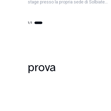
stage presso la propria sede di Solbiate
Olona
1/1
prova