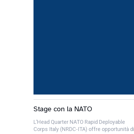
Stage con la NATO
L’Head Quarter NATO Rapid Deployable
Corps Italy (NRDC-ITA) offre opportunità d