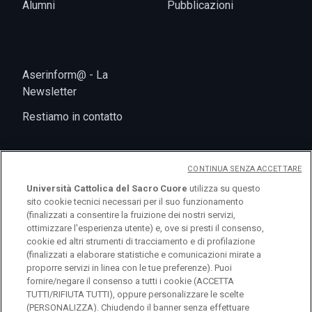
Alumni
Pubblicazioni
Aserinform@ - La
Newsletter
Restiamo in contatto
CONTINUA SENZA ACCETTARE
Università Cattolica del Sacro Cuore
utilizza su questo
sito cookie tecnici necessari per il suo funzionamento
(finalizzati a consentire la fruizione dei nostri servizi,
ottimizzare l'esperienza utente) e, ove si presti il consenso,
cookie ed altri strumenti di tracciamento e di profilazione
logo UC
(finalizzati a elaborare statistiche e comunicazioni mirate a
proporre servizi in linea con le tue preferenze). Puoi
fornire/negare il consenso a tutti i cookie (ACCETTA
© Università Cattolica del Sacro Cuore Largo A.
TUTTI/RIFIUTA TUTTI), oppure personalizzare le scelte
Gemelli 1, 20123 Milano PI 02133120150
(PERSONALIZZA). Chiudendo il banner senza effettuare